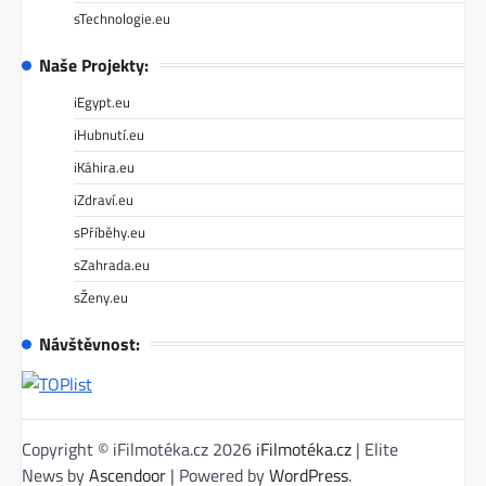
sTechnologie.eu
Naše Projekty:
iEgypt.eu
iHubnutí.eu
iKáhira.eu
iZdraví.eu
sPříběhy.eu
sZahrada.eu
sŽeny.eu
Návštěvnost:
Copyright © iFilmotéka.cz 2026
iFilmotéka.cz
| Elite
News by
Ascendoor
| Powered by
WordPress
.