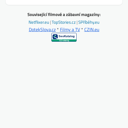
Související filmové a zábavní magazíny:
Netflixer.eu
|
TopStories.cz
|
SPříběhy.eu
DotekSlova.cz
*
Filmy a TV
*
CZIN.eu