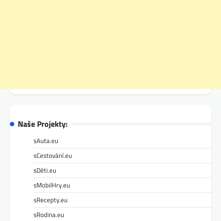
Naše Projekty:
sAuta.eu
sCestování.eu
sDěti.eu
sMobilHry.eu
sRecepty.eu
sRodina.eu