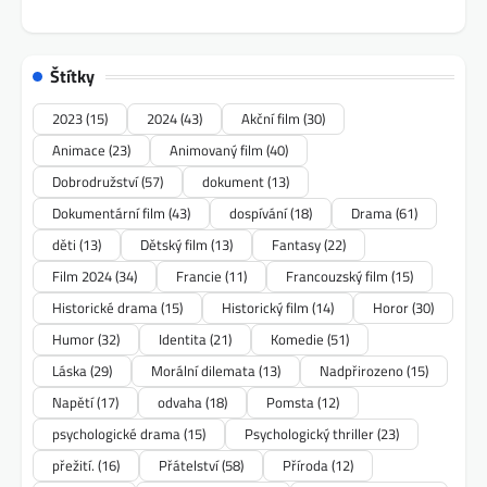
Štítky
2023
(15)
2024
(43)
Akční film
(30)
Animace
(23)
Animovaný film
(40)
Dobrodružství
(57)
dokument
(13)
Dokumentární film
(43)
dospívání
(18)
Drama
(61)
děti
(13)
Dětský film
(13)
Fantasy
(22)
Film 2024
(34)
Francie
(11)
Francouzský film
(15)
Historické drama
(15)
Historický film
(14)
Horor
(30)
Humor
(32)
Identita
(21)
Komedie
(51)
Láska
(29)
Morální dilemata
(13)
Nadpřirozeno
(15)
Napětí
(17)
odvaha
(18)
Pomsta
(12)
psychologické drama
(15)
Psychologický thriller
(23)
přežití.
(16)
Přátelství
(58)
Příroda
(12)