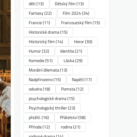
děti
(13)
Dětský film
(13)
Fantasy
(22)
Film 2024
(34)
Francie
(11)
Francouzský film
(15)
Historické drama
(15)
Historický film
(14)
Horor
(30)
Humor
(32)
Identita
(21)
Komedie
(51)
Láska
(29)
Morální dilemata
(13)
Nadpřirozeno
(15)
Napětí
(17)
odvaha
(18)
Pomsta
(12)
psychologické drama
(15)
Psychologický thriller
(23)
přežití.
(16)
Přátelství
(58)
Příroda
(12)
rodina
(21)
rodinné drama
(14)