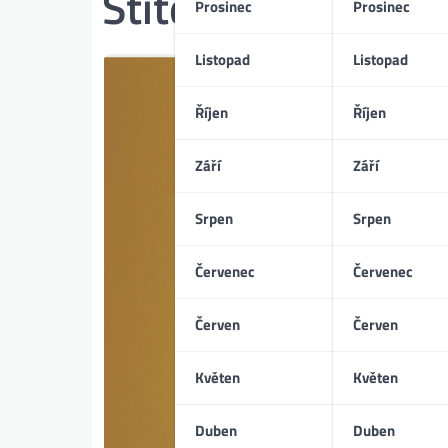
Štítek:
70. léta
Prosinec
Prosinec
Listopad
Listopad
Říjen
Říjen
Září
Září
Srpen
Srpen
Červenec
Červenec
Červen
Červen
Květen
Květen
Duben
Duben