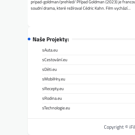
pripad-goldman/prehled/ Případ Goldman (2023) je franco
soudní drama, které režíroval Cédric Kahn. Film vychází…
Naše Projekty:
sAuta.eu
sCestování.eu
sDěti.eu
sMobilHry.eu
sRecepty.eu
sRodina.eu
sTechnologie.eu
Copyright © iF