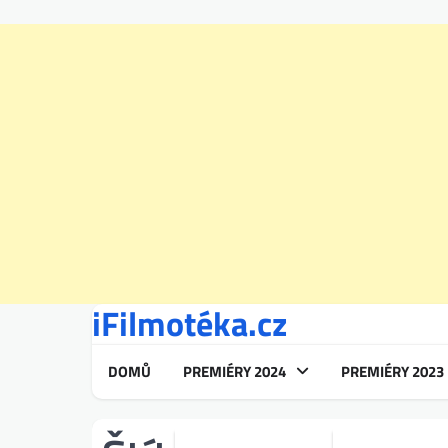
iFilmotéka.cz
Skip
to
content
DOMŮ
PREMIÉRY 2024
PREMIÉRY 2023