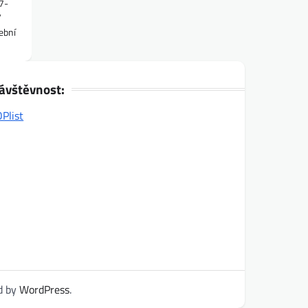
7-
/
ební
ávštěvnost:
d by
WordPress
.