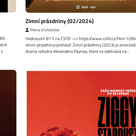
Zimní prázdniny (02/2024)
Petra Vrchotická
385-
Hodnocení: 81 % na ČSFD ->> https://www.csfd.cz/film/129
vaná
zimni-prazdniny/prehled/ Zimní prázdniny (2023) je americké
 s
drama režiséra Alexandera Paynea, které se odehrává na…