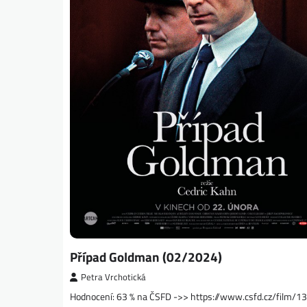
Případ Goldman (02/2024)
Petra Vrchotická
Hodnocení: 63 % na ČSFD ->> https://www.csfd.cz/film/