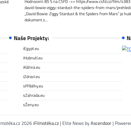
Hodnocení: 85 % na ČSFD ->> https://www.csfd.cz/film/4383
uzské
david-bowie-ziggy-stardust-the-spiders-from-mars/prehled
„David Bowie: Ziggy Stardust & the Spiders from Mars“ je hud
dokument z…
Naše Projekty:
N
iEgypt.eu
iHubnutí.eu
iKáhira.eu
iZdraví.eu
sPříběhy.eu
sZahrada.eu
sŽeny.eu
ilmotéka.cz 2026
iFilmotéka.cz
| Elite News by
Ascendoor
| Powere