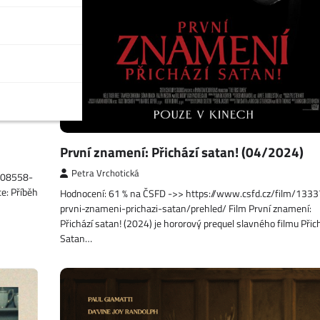
První znamení: Přichází satan! (04/2024)
Petra Vrchotická
1508558-
e: Příběh
Hodnocení: 61 % na ČSFD ->> https://www.csfd.cz/film/133
prvni-znameni-prichazi-satan/prehled/ Film První znamení:
Přichází satan! (2024) je hororový prequel slavného filmu Přic
Satan…