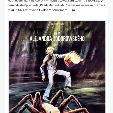
Hodnocení: 82 % na ČSFD ->> https://www.csfd.cz/film/8150-kazdy-
den-odvahu/prehled/ „Každý den odvahu“ je československé drama z
roku 1964, režírované Evaldem Schormem. Film…