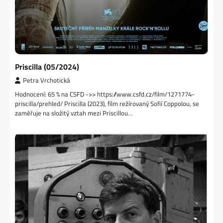
Priscilla (05/2024)
Petra Vrchotická
Hodnocení: 65 % na CSFD ->> https://www.csfd.cz/film/1271774-
priscilla/prehled/ Priscilla (2023), film režírovaný Sofií Coppolou, se
zaměřuje na složitý vztah mezi Priscillou…