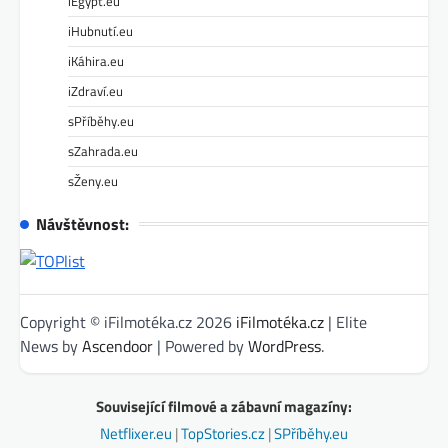
iEgypt.eu
iHubnutí.eu
iKáhira.eu
iZdraví.eu
sPříběhy.eu
sZahrada.eu
sŽeny.eu
Návštěvnost:
Copyright © iFilmotéka.cz 2026
iFilmotéka.cz
| Elite
News by
Ascendoor
| Powered by
WordPress
.
Související filmové a zábavní magazíny:
Netflixer.eu
|
TopStories.cz
|
SPříběhy.eu