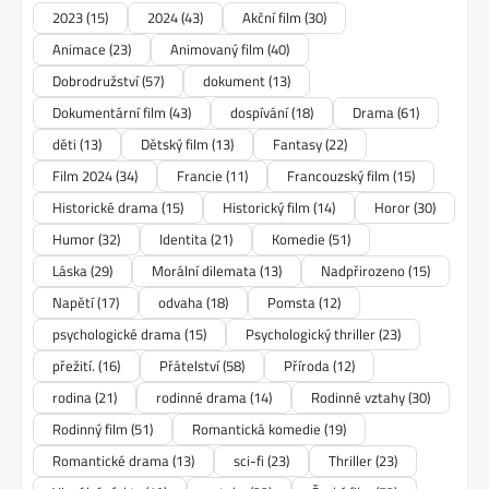
2023
(15)
2024
(43)
Akční film
(30)
Animace
(23)
Animovaný film
(40)
Dobrodružství
(57)
dokument
(13)
Dokumentární film
(43)
dospívání
(18)
Drama
(61)
děti
(13)
Dětský film
(13)
Fantasy
(22)
Film 2024
(34)
Francie
(11)
Francouzský film
(15)
Historické drama
(15)
Historický film
(14)
Horor
(30)
Humor
(32)
Identita
(21)
Komedie
(51)
Láska
(29)
Morální dilemata
(13)
Nadpřirozeno
(15)
Napětí
(17)
odvaha
(18)
Pomsta
(12)
psychologické drama
(15)
Psychologický thriller
(23)
přežití.
(16)
Přátelství
(58)
Příroda
(12)
rodina
(21)
rodinné drama
(14)
Rodinné vztahy
(30)
Rodinný film
(51)
Romantická komedie
(19)
Romantické drama
(13)
sci-fi
(23)
Thriller
(23)