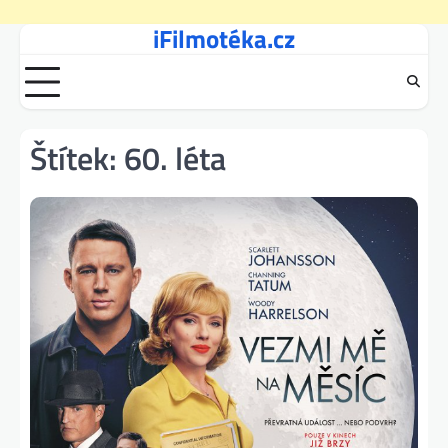
iFilmotéka.cz
Skip
to
content
Štítek:
60. léta