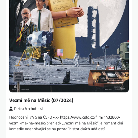
Vezmi mě na Měsíc (07/2024)
Petra Vrchotická
Hodnocení: 74 % na ČSFD ->> https://www.csfd.cz/film/1432860-
vezmi-me-na-mesic/prehled/ „Vezmi mě na Měsíc“ je romantická
komedie odehrávající se na pozadí historických událostí…