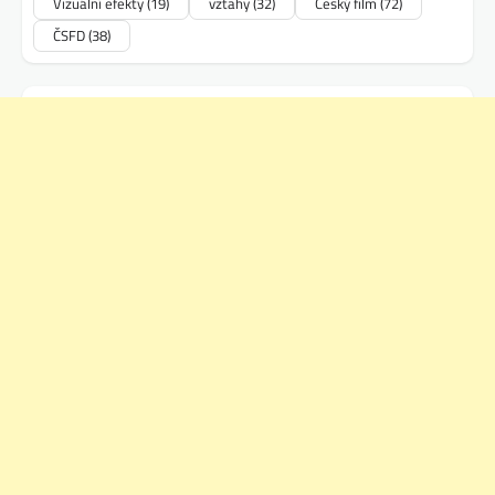
Vizuální efekty
(19)
vztahy
(32)
Český film
(72)
ČSFD
(38)