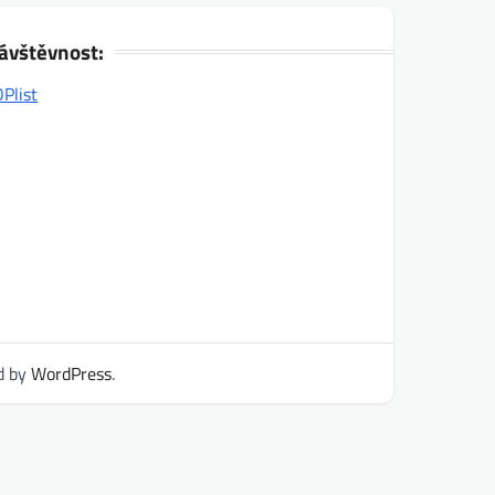
ávštěvnost:
d by
WordPress
.