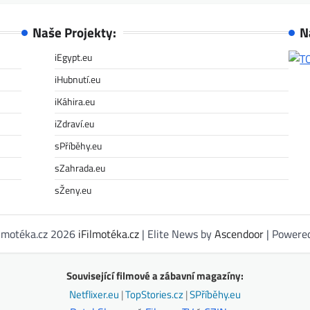
Naše Projekty:
N
iEgypt.eu
iHubnutí.eu
iKáhira.eu
iZdraví.eu
sPříběhy.eu
sZahrada.eu
sŽeny.eu
ilmotéka.cz 2026
iFilmotéka.cz
| Elite News by
Ascendoor
| Powere
Související filmové a zábavní magazíny:
Netflixer.eu
|
TopStories.cz
|
SPříběhy.eu