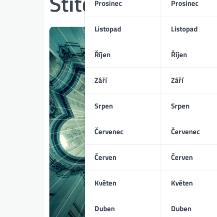
Štítek:
17. století
Prosinec
Prosinec
Listopad
Listopad
Říjen
Říjen
Září
Září
Srpen
Srpen
Červenec
Červenec
Červen
Červen
Květen
Květen
Duben
Duben