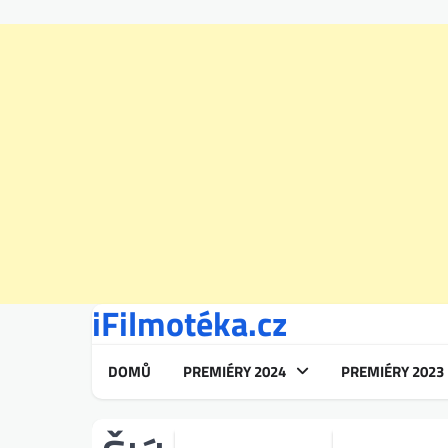
iFilmotéka.cz
Skip
to
content
DOMŮ
PREMIÉRY 2024
PREMIÉRY 2023