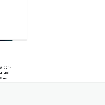
1361704-
orromini
lm z…