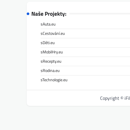
Naše Projekty:
sAuta.eu
sCestování.eu
sDěti.eu
sMobilHry.eu
sRecepty.eu
sRodina.eu
sTechnologie.eu
Copyright © iF