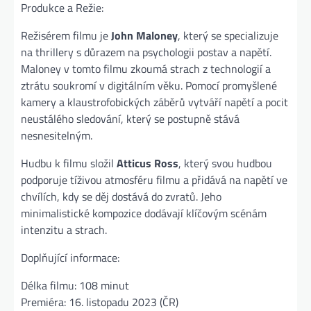
Produkce a Režie:
Režisérem filmu je
John Maloney
, který se specializuje
na thrillery s důrazem na psychologii postav a napětí.
Maloney v tomto filmu zkoumá strach z technologií a
ztrátu soukromí v digitálním věku. Pomocí promyšlené
kamery a klaustrofobických záběrů vytváří napětí a pocit
neustálého sledování, který se postupně stává
nesnesitelným.
Hudbu k filmu složil
Atticus Ross
, který svou hudbou
podporuje tíživou atmosféru filmu a přidává na napětí ve
chvílích, kdy se děj dostává do zvratů. Jeho
minimalistické kompozice dodávají klíčovým scénám
intenzitu a strach.
Doplňující informace:
Délka filmu: 108 minut
Premiéra: 16. listopadu 2023 (ČR)