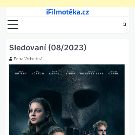
iFilmotéka.cz
Skip
to
content
Sledovaní (08/2023)
Petra Vrchotická