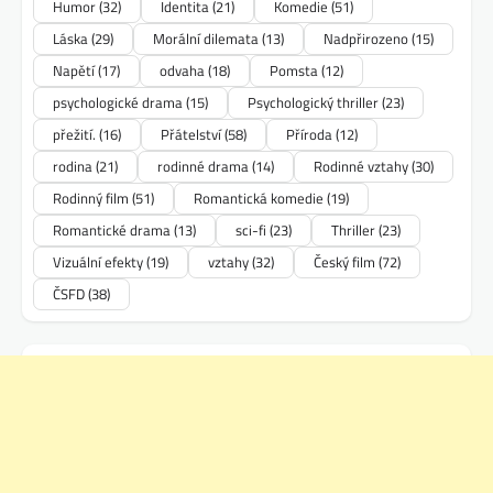
Humor
(32)
Identita
(21)
Komedie
(51)
Láska
(29)
Morální dilemata
(13)
Nadpřirozeno
(15)
Napětí
(17)
odvaha
(18)
Pomsta
(12)
psychologické drama
(15)
Psychologický thriller
(23)
přežití.
(16)
Přátelství
(58)
Příroda
(12)
rodina
(21)
rodinné drama
(14)
Rodinné vztahy
(30)
Rodinný film
(51)
Romantická komedie
(19)
Romantické drama
(13)
sci-fi
(23)
Thriller
(23)
Vizuální efekty
(19)
vztahy
(32)
Český film
(72)
ČSFD
(38)