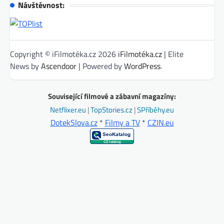
Návštěvnost:
Copyright © iFilmotéka.cz 2026
iFilmotéka.cz
| Elite
News by
Ascendoor
| Powered by
WordPress
.
Související filmové a zábavní magazíny:
Netflixer.eu
|
TopStories.cz
|
SPříběhy.eu
DotekSlova.cz
*
Filmy a TV
*
CZIN.eu