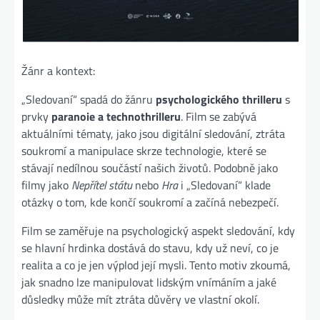
Žánr a kontext:
„Sledovaní“ spadá do žánru
psychologického thrilleru
s
prvky
paranoie a technothrilleru
. Film se zabývá
aktuálními tématy, jako jsou digitální sledování, ztráta
soukromí a manipulace skrze technologie, které se
stávají nedílnou součástí našich životů. Podobně jako
filmy jako
Nepřítel státu
nebo
Hra
i „Sledovaní“ klade
otázky o tom, kde končí soukromí a začíná nebezpečí.
Film se zaměřuje na psychologický aspekt sledování, kdy
se hlavní hrdinka dostává do stavu, kdy už neví, co je
realita a co je jen výplod její mysli. Tento motiv zkoumá,
jak snadno lze manipulovat lidským vnímáním a jaké
důsledky může mít ztráta důvěry ve vlastní okolí.