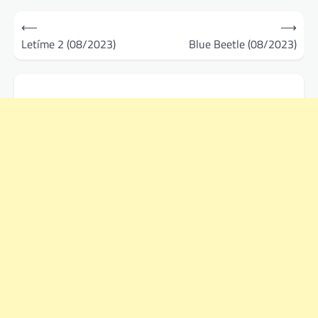
Navigace
⟵
⟶
pro
Letíme 2 (08/2023)
Blue Beetle (08/2023)
příspěvek