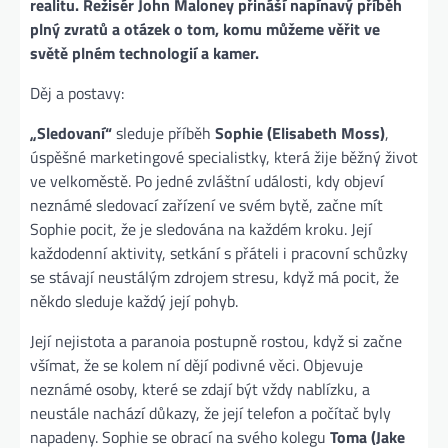
realitu. Režisér John Maloney přináší napínavý příběh
plný zvratů a otázek o tom, komu můžeme věřit ve
světě plném technologií a kamer.
Děj a postavy:
„Sledovaní“
sleduje příběh
Sophie (Elisabeth Moss)
,
úspěšné marketingové specialistky, která žije běžný život
ve velkoměstě. Po jedné zvláštní události, kdy objeví
neznámé sledovací zařízení ve svém bytě, začne mít
Sophie pocit, že je sledována na každém kroku. Její
každodenní aktivity, setkání s přáteli i pracovní schůzky
se stávají neustálým zdrojem stresu, když má pocit, že
někdo sleduje každý její pohyb.
Její nejistota a paranoia postupně rostou, když si začne
všímat, že se kolem ní dějí podivné věci. Objevuje
neznámé osoby, které se zdají být vždy nablízku, a
neustále nachází důkazy, že její telefon a počítač byly
napadeny. Sophie se obrací na svého kolegu
Toma (Jake