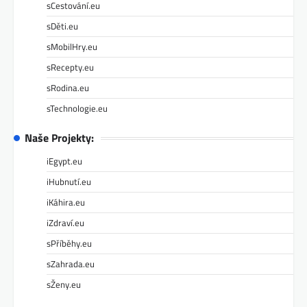
sCestování.eu
sDěti.eu
sMobilHry.eu
sRecepty.eu
sRodina.eu
sTechnologie.eu
Naše Projekty:
iEgypt.eu
iHubnutí.eu
iKáhira.eu
iZdraví.eu
sPříběhy.eu
sZahrada.eu
sŽeny.eu