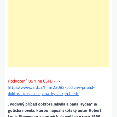
Hodnocení: 85 % na ČSFD ->>
https://www.csfd.cz/film/23083-podivny-pripad-
doktora-jekylla-a-pana-hydea/prehled/
„Podivný případ doktora Jekylla a pana Hydea“ je
gotická novela, kterou napsal skotský autor Robert
Louis Stevenson a poprvé byla vydána v roce 1886.