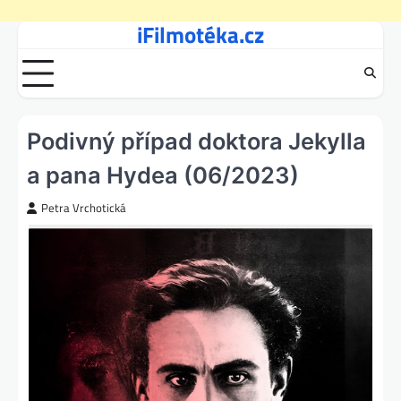
iFilmotéka.cz
Skip
to
content
Podivný případ doktora Jekylla
a pana Hydea (06/2023)
Petra Vrchotická