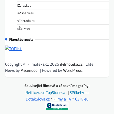
iZdraví.eu
sPříběhy.eu
sZahrada.eu
sŽeny.eu
Návštěvnost:
Copyright © iFilmotéka.cz 2026
iFilmotéka.cz
| Elite
News by
Ascendoor
| Powered by
WordPress
.
Související filmové a zábavní magazíny:
Netflixer.eu
|
TopStories.cz
|
SPříběhy.eu
DotekSlova.cz
*
Filmy a TV
*
CZIN.eu