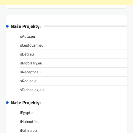
Naše Projekty:
sAuta.eu
sCestování.eu
sDěti.eu
sMobilHry.eu
sRecepty.eu
sRodina.eu
sTechnologie.eu
Naše Projekty:
iEgypt.eu
iHubnutí.eu
iKáhira.eu