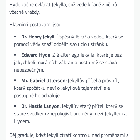
Hyde začne ovládat Jekylla, což vede k řadě zločinů
včetně vraždy.
Hlavními postavami jsou:
Dr. Henry Jekyll
: Úspěšný lékař a vědec, který se
pomocí vědy snaží oddělit svou zlou stránku.
Edward Hyde
: Zlé alter ego Jekylla, které je bez
jakýchkoli morálních zábran a postupně se stává
nebezpečným.
Mr. Gabriel Utterson
: Jekyllův přítel a právník,
který zpočátku neví o Jekyllově tajemství, ale
postupně ho odhaluje.
Dr. Hastie Lanyon
: Jekyllův starý přítel, který se
stane svědkem znepokojivé proměny mezi Jekyllem a
Hydem.
Děj graduje, když Jekyll ztratí kontrolu nad proměnami a