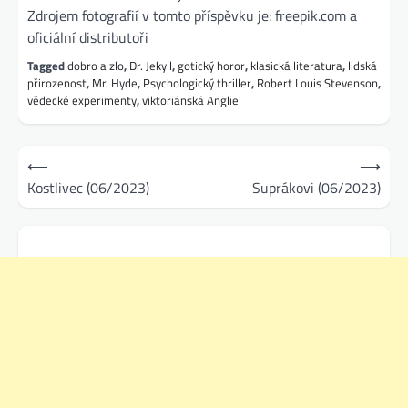
Zdrojem fotografií v tomto příspěvku je: freepik.com a
oficiální distributoři
Tagged
dobro a zlo
,
Dr. Jekyll
,
gotický horor
,
klasická literatura
,
lidská
přirozenost
,
Mr. Hyde
,
Psychologický thriller
,
Robert Louis Stevenson
,
vědecké experimenty
,
viktoriánská Anglie
Navigace
⟵
⟶
pro
Kostlivec (06/2023)
Suprákovi (06/2023)
příspěvek