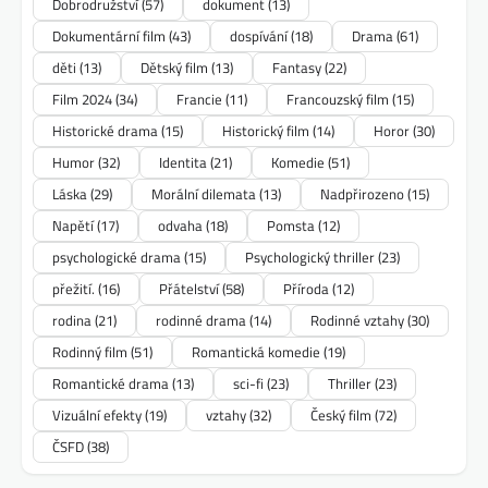
Dobrodružství
(57)
dokument
(13)
Dokumentární film
(43)
dospívání
(18)
Drama
(61)
děti
(13)
Dětský film
(13)
Fantasy
(22)
Film 2024
(34)
Francie
(11)
Francouzský film
(15)
Historické drama
(15)
Historický film
(14)
Horor
(30)
Humor
(32)
Identita
(21)
Komedie
(51)
Láska
(29)
Morální dilemata
(13)
Nadpřirozeno
(15)
Napětí
(17)
odvaha
(18)
Pomsta
(12)
psychologické drama
(15)
Psychologický thriller
(23)
přežití.
(16)
Přátelství
(58)
Příroda
(12)
rodina
(21)
rodinné drama
(14)
Rodinné vztahy
(30)
Rodinný film
(51)
Romantická komedie
(19)
Romantické drama
(13)
sci-fi
(23)
Thriller
(23)
Vizuální efekty
(19)
vztahy
(32)
Český film
(72)
ČSFD
(38)