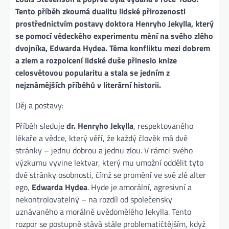
Tento příběh zkoumá dualitu lidské přirozenosti
prostřednictvím postavy doktora Henryho Jekylla, který
se pomocí vědeckého experimentu mění na svého zlého
dvojníka, Edwarda Hydea. Téma konfliktu mezi dobrem
a zlem a rozpolcení lidské duše přineslo knize
celosvětovou popularitu a stala se jedním z
nejznámějších příběhů v literární historii.
Děj a postavy:
Příběh sleduje
dr. Henryho Jekylla
, respektovaného
lékaře a vědce, který věří, že každý člověk má dvě
stránky – jednu dobrou a jednu zlou. V rámci svého
výzkumu vyvine lektvar, který mu umožní oddělit tyto
dvě stránky osobnosti, čímž se promění ve své zlé alter
ego,
Edwarda Hydea
. Hyde je amorální, agresivní a
nekontrolovatelný – na rozdíl od společensky
uznávaného a morálně uvědomělého Jekylla. Tento
rozpor se postupně stává stále problematičtějším, když