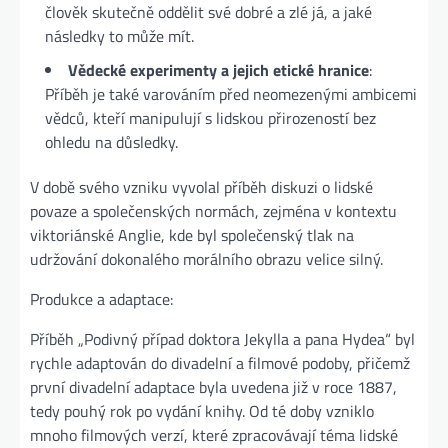
člověk skutečně oddělit své dobré a zlé já, a jaké
následky to může mít.
Vědecké experimenty a jejich etické hranice
:
Příběh je také varováním před neomezenými ambicemi
vědců, kteří manipulují s lidskou přirozeností bez
ohledu na důsledky.
V době svého vzniku vyvolal příběh diskuzi o lidské
povaze a společenských normách, zejména v kontextu
viktoriánské Anglie, kde byl společenský tlak na
udržování dokonalého morálního obrazu velice silný.
Produkce a adaptace:
Příběh „Podivný případ doktora Jekylla a pana Hydea“ byl
rychle adaptován do divadelní a filmové podoby, přičemž
první divadelní adaptace byla uvedena již v roce 1887,
tedy pouhý rok po vydání knihy. Od té doby vzniklo
mnoho filmových verzí, které zpracovávají téma lidské