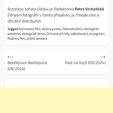
Autorkou tohoto článku je: Redaktorka
Petra Vrchotická
Zdrojem fotografií v tomto příspěvku je: freepik.com a
oficiální distributoři
Tagged
Animovaný film
,
deštný prales
,
Dobrodružství
,
ekologické
poselství
,
ekologické téma
,
Ochrana přírody
,
odlesňování
,
orangutan
,
Rodinný film
,
virální senzace
Navigace
⟵
⟶
pro
Beetlejuice Beetlejuice
Past na myši (09/2024)
(09/2024)
příspěvek