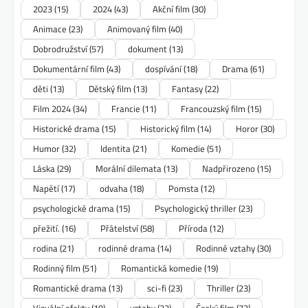
2023
(15)
2024
(43)
Akční film
(30)
Animace
(23)
Animovaný film
(40)
Dobrodružství
(57)
dokument
(13)
Dokumentární film
(43)
dospívání
(18)
Drama
(61)
děti
(13)
Dětský film
(13)
Fantasy
(22)
Film 2024
(34)
Francie
(11)
Francouzský film
(15)
Historické drama
(15)
Historický film
(14)
Horor
(30)
Humor
(32)
Identita
(21)
Komedie
(51)
Láska
(29)
Morální dilemata
(13)
Nadpřirozeno
(15)
Napětí
(17)
odvaha
(18)
Pomsta
(12)
psychologické drama
(15)
Psychologický thriller
(23)
přežití.
(16)
Přátelství
(58)
Příroda
(12)
rodina
(21)
rodinné drama
(14)
Rodinné vztahy
(30)
Rodinný film
(51)
Romantická komedie
(19)
Romantické drama
(13)
sci-fi
(23)
Thriller
(23)