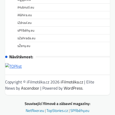
iHubnutí.eu
iKáhira.eu
iZdraví.eu
sPříběhy.eu
sZahrada.eu
sŽeny.eu
Návštěvnost:
Copyright © iFilmotéka.cz 2026
iFilmotéka.cz
| Elite
News by
Ascendoor
| Powered by
WordPress
.
Související filmové a zábavní magazíny:
Netflixer.eu
|
TopStories.cz
|
SPříběhy.eu