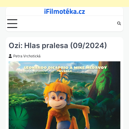
iFilmotéka.cz
Skip
to
content
Ozi: Hlas pralesa (09/2024)
Petra Vrchotická