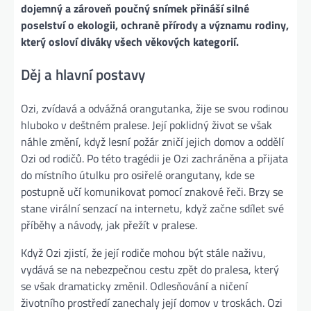
dojemný a zároveň poučný snímek přináší silné
poselství o ekologii, ochraně přírody a významu rodiny,
který osloví diváky všech věkových kategorií.
Děj a hlavní postavy
Ozi, zvídavá a odvážná orangutanka, žije se svou rodinou
hluboko v deštném pralese. Její poklidný život se však
náhle změní, když lesní požár zničí jejich domov a oddělí
Ozi od rodičů. Po této tragédii je Ozi zachráněna a přijata
do místního útulku pro osiřelé orangutany, kde se
postupně učí komunikovat pomocí znakové řeči. Brzy se
stane virální senzací na internetu, když začne sdílet své
příběhy a návody, jak přežít v pralese.
Když Ozi zjistí, že její rodiče mohou být stále naživu,
vydává se na nebezpečnou cestu zpět do pralesa, který
se však dramaticky změnil. Odlesňování a ničení
životního prostředí zanechaly její domov v troskách. Ozi