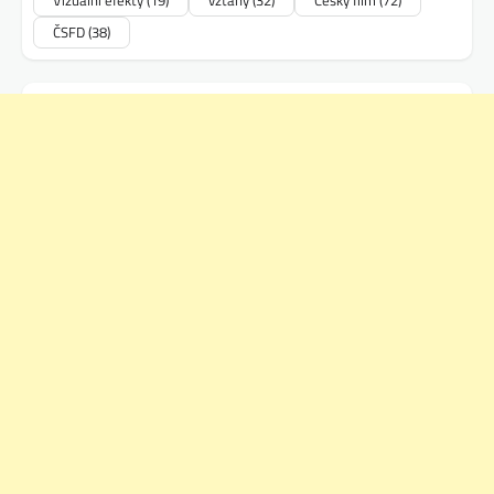
Vizuální efekty
(19)
vztahy
(32)
Český film
(72)
ČSFD
(38)