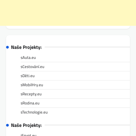
Naše Projekty:
sAuta.eu
sCestování.eu
sDěti.eu
sMobilHry.eu
sRecepty.eu
sRodina.eu
sTechnologie.eu
Naše Projekty:
iEgypt.eu