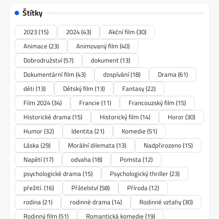
Štítky
2023
(15)
2024
(43)
Akční film
(30)
Animace
(23)
Animovaný film
(40)
Dobrodružství
(57)
dokument
(13)
Dokumentární film
(43)
dospívání
(18)
Drama
(61)
děti
(13)
Dětský film
(13)
Fantasy
(22)
Film 2024
(34)
Francie
(11)
Francouzský film
(15)
Historické drama
(15)
Historický film
(14)
Horor
(30)
Humor
(32)
Identita
(21)
Komedie
(51)
Láska
(29)
Morální dilemata
(13)
Nadpřirozeno
(15)
Napětí
(17)
odvaha
(18)
Pomsta
(12)
psychologické drama
(15)
Psychologický thriller
(23)
přežití.
(16)
Přátelství
(58)
Příroda
(12)
rodina
(21)
rodinné drama
(14)
Rodinné vztahy
(30)
Rodinný film
(51)
Romantická komedie
(19)