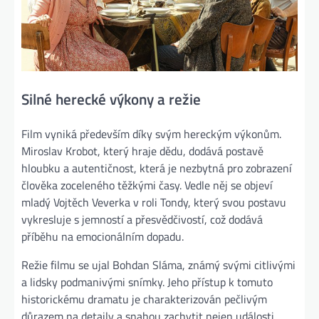
Silné herecké výkony a režie
Film vyniká především díky svým hereckým výkonům.
Miroslav Krobot, který hraje dědu, dodává postavě
hloubku a autentičnost, která je nezbytná pro zobrazení
člověka zoceleného těžkými časy. Vedle něj se objeví
mladý Vojtěch Veverka v roli Tondy, který svou postavu
vykresluje s jemností a přesvědčivostí, což dodává
příběhu na emocionálním dopadu.
Režie filmu se ujal Bohdan Sláma, známý svými citlivými
a lidsky podmanivými snímky. Jeho přístup k tomuto
historickému dramatu je charakterizován pečlivým
důrazem na detaily a snahou zachytit nejen události