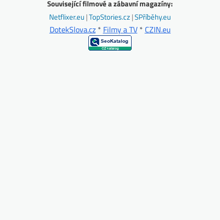
Související filmové a zábavní magazíny:
Netflixer.eu
|
TopStories.cz
|
SPříběhy.eu
DotekSlova.cz
*
Filmy a TV
*
CZIN.eu