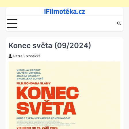
iFilmotéka.cz
Skip
to
content
Konec světa (09/2024)
Petra Vrchotická