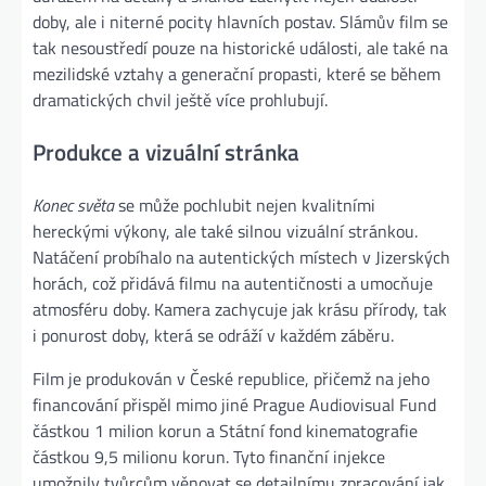
doby, ale i niterné pocity hlavních postav. Slámův film se
tak nesoustředí pouze na historické události, ale také na
mezilidské vztahy a generační propasti, které se během
dramatických chvil ještě více prohlubují.
Produkce a vizuální stránka
Konec světa
se může pochlubit nejen kvalitními
hereckými výkony, ale také silnou vizuální stránkou.
Natáčení probíhalo na autentických místech v Jizerských
horách, což přidává filmu na autentičnosti a umocňuje
atmosféru doby. Kamera zachycuje jak krásu přírody, tak
i ponurost doby, která se odráží v každém záběru.
Film je produkován v České republice, přičemž na jeho
financování přispěl mimo jiné Prague Audiovisual Fund
částkou 1 milion korun a Státní fond kinematografie
částkou 9,5 milionu korun. Tyto finanční injekce
umožnily tvůrcům věnovat se detailnímu zpracování jak