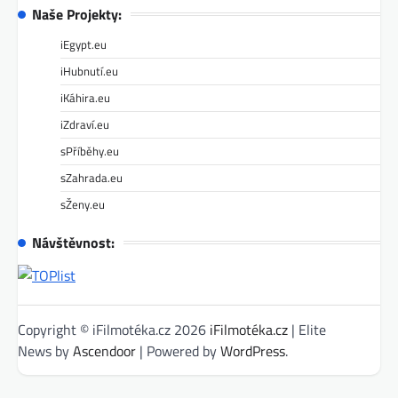
Naše Projekty:
iEgypt.eu
iHubnutí.eu
iKáhira.eu
iZdraví.eu
sPříběhy.eu
sZahrada.eu
sŽeny.eu
Návštěvnost:
Copyright © iFilmotéka.cz 2026
iFilmotéka.cz
| Elite
News by
Ascendoor
| Powered by
WordPress
.