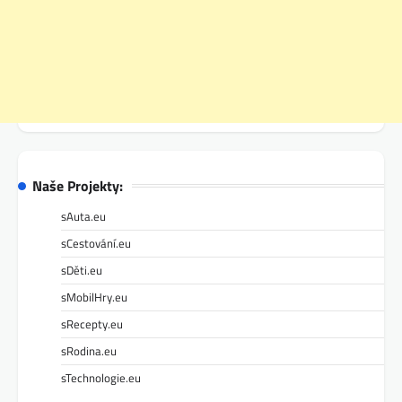
Naše Projekty:
sAuta.eu
sCestování.eu
sDěti.eu
sMobilHry.eu
sRecepty.eu
sRodina.eu
sTechnologie.eu