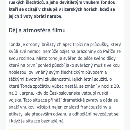
ruských šlechticů, a jeho devítiletým vnukem Tondou,
kteří se ocitají v chalupě v Jizerských horách, když se
jejich životy obrátí naruby.
Děj a atmosféra filmu
Tonda je drobný, brýlatý chlapec trpící na průdušky, který
kvůli své nemoci nemůže odjet na prázdniny do Paříže se
svou rodinou. Místo toho je svěřen do péče svého dědy,
který na první pohled působí jako svérázný muž s velkou
noblesou, ovlivněný svým šlechtickým původem a
těžkými životními zkušenostmi. Jejich letní soužití, o
které Tonda zpočátku vůbec nestál, se změní v noci z 20.
na 21. srpna, kdy do Československa vstoupí ruská
vojska. Tato situace přináší dramatické zvraty a děda se
snaží vnukovi vštěpit nejen znalosti francouzštiny a
etikety, ale především odvahu a odhodlání nevzdávat se,
i když je situace beznadějná.