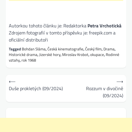
Autorkou tohoto článku je: Redaktorka
Petra Vrchotická
Zdrojem fotografií v tomto příspěvku je: freepik.com a
oficiální distributoři
Tagged
Bohdan Sláma
,
Česká kinematografie
,
Český film
,
Drama
,
Historické drama
,
Jizerské hory
,
Miroslav Krobot
,
okupace
,
Rodinné
vztahy
,
rok 1968
Navigace
⟵
⟶
pro
Duše prokletých (09/2024)
Rozzum v divočině
(09/2024)
příspěvek