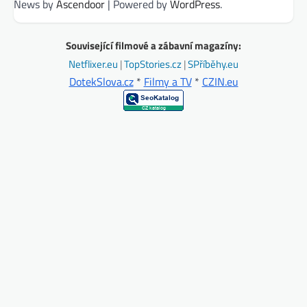
News by
Ascendoor
| Powered by
WordPress
.
Související filmové a zábavní magazíny:
Netflixer.eu
|
TopStories.cz
|
SPříběhy.eu
DotekSlova.cz
*
Filmy a TV
*
CZIN.eu