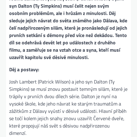
syn Dalton (Ty Simpkins) musí čelit nejen svým
osobním problémům, ale i hrůzám z minulosti. Děj
sleduje jejich návrat do světa známého jako Dálava, kde
čelí nadpřirozeným silám, které je pronásledují od jejich
prvních setkání s démony před více než dekádou. Tento
díl se odehrává devět let po událostech z druhého
filmu, a zaměřuje se na vztah otce a syna, kteří musí
uzavřít kapitolu své děsivé minulosti.
Děj a postavy:
Josh Lambert (Patrick Wilson) a jeho syn Dalton (Ty
Simpkins) se musí znovu postavit temným silám, které je
trápily v prvních dvou dílech série. Dalton je nyní na
vysoké škole, kde jeho návrat ke starým traumatům a
zážitkům z Dálavy vyústí v děsivé události. Hlavní příběh
se točí kolem jejich snahy znovu uzavřít Červené dveře,
které propojují náš svět s děsivou nadpřirozenou
dimenzí.