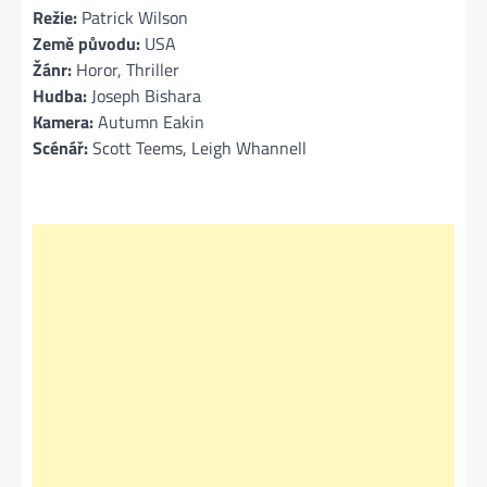
Režie:
Patrick Wilson
Země původu:
USA
Žánr:
Horor, Thriller
Hudba:
Joseph Bishara
Kamera:
Autumn Eakin
Scénář:
Scott Teems, Leigh Whannell