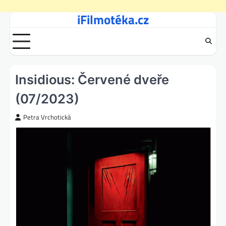
iFilmotéka.cz
Skip
to
content
Insidious: Červené dveře
(07/2023)
Petra Vrchotická