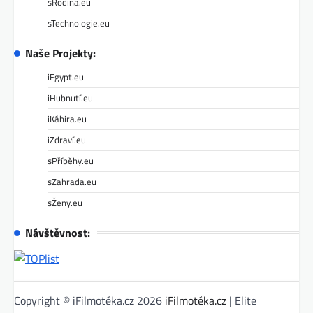
sRodina.eu
sTechnologie.eu
Naše Projekty:
iEgypt.eu
iHubnutí.eu
iKáhira.eu
iZdraví.eu
sPříběhy.eu
sZahrada.eu
sŽeny.eu
Návštěvnost:
Copyright © iFilmotéka.cz 2026
iFilmotéka.cz
| Elite