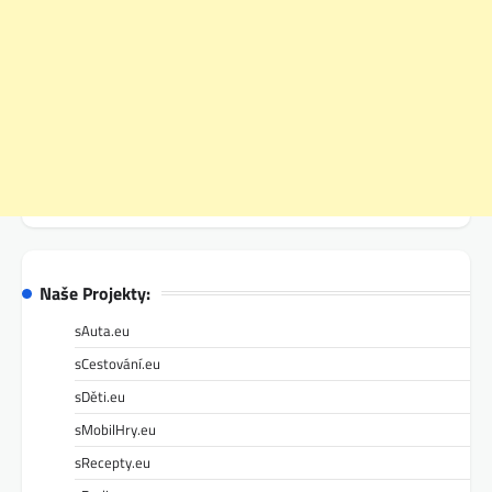
Naše Projekty:
sAuta.eu
sCestování.eu
sDěti.eu
sMobilHry.eu
sRecepty.eu