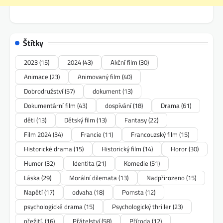
Štítky
2023
(15)
2024
(43)
Akční film
(30)
Animace
(23)
Animovaný film
(40)
Dobrodružství
(57)
dokument
(13)
Dokumentární film
(43)
dospívání
(18)
Drama
(61)
děti
(13)
Dětský film
(13)
Fantasy
(22)
Film 2024
(34)
Francie
(11)
Francouzský film
(15)
Historické drama
(15)
Historický film
(14)
Horor
(30)
Humor
(32)
Identita
(21)
Komedie
(51)
Láska
(29)
Morální dilemata
(13)
Nadpřirozeno
(15)
Napětí
(17)
odvaha
(18)
Pomsta
(12)
psychologické drama
(15)
Psychologický thriller
(23)
přežití.
(16)
Přátelství
(58)
Příroda
(12)