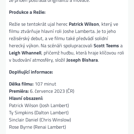
že příběh postrádá originalitu a inovace​.
Produkce a Režie:
Režie se tentokrát ujal herec
Patrick Wilson
, který ve
filmu ztvárňuje hlavní roli Joshe Lamberta. Je to jeho
režisérský debut, a ve filmu také předvádí solidní
herecký výkon. Na scénáři spolupracovali
Scott Teems
a
Leigh Whannell
, přičemž hudbu, která hraje klíčovou roli
v budování atmosféry, složil
Joseph Bishara
​.
Doplňující informace:
Délka filmu:
107 minut
Premiéra:
6. července 2023 (ČR)
Hlavní obsazení:
Patrick Wilson (Josh Lambert)
Ty Simpkins (Dalton Lambert)
Sinclair Daniel (Chris Winslow)
Rose Byrne (Renai Lambert)