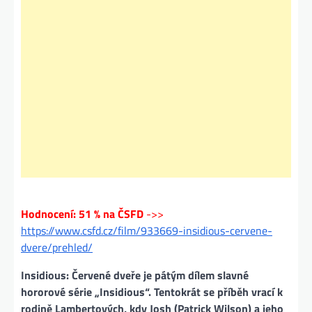
Hodnocení: 51 % na ČSFD
->>
https://www.csfd.cz/film/933669-insidious-cervene-
dvere/prehled/
Insidious: Červené dveře je pátým dílem slavné
hororové série „Insidious“. Tentokrát se příběh vrací k
rodině Lambertových, kdy Josh (Patrick Wilson) a jeho