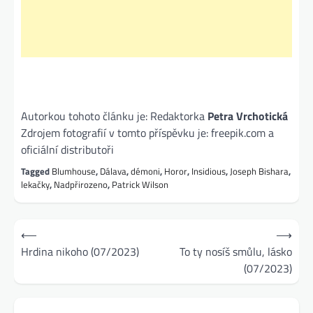
Autorkou tohoto článku je: Redaktorka
Petra Vrchotická
Zdrojem fotografií v tomto příspěvku je: freepik.com a
oficiální distributoři
Tagged
Blumhouse
,
Dálava
,
démoni
,
Horor
,
Insidious
,
Joseph Bishara
,
lekačky
,
Nadpřirozeno
,
Patrick Wilson
Navigace
⟵
⟶
pro
Hrdina nikoho (07/2023)
To ty nosíš smůlu, lásko
(07/2023)
příspěvek