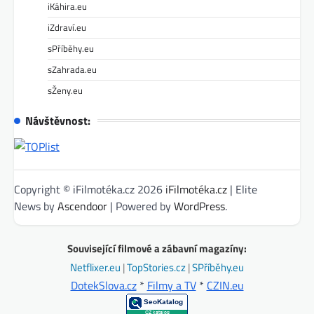
iKáhira.eu
iZdraví.eu
sPříběhy.eu
sZahrada.eu
sŽeny.eu
Návštěvnost:
Copyright © iFilmotéka.cz 2026
iFilmotéka.cz
| Elite
News by
Ascendoor
| Powered by
WordPress
.
Související filmové a zábavní magazíny:
Netflixer.eu
|
TopStories.cz
|
SPříběhy.eu
DotekSlova.cz
*
Filmy a TV
*
CZIN.eu