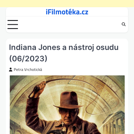
iFilmotéka.cz
Skip
to
content
Indiana Jones a nástroj osudu
(06/2023)
Petra Vrchotická