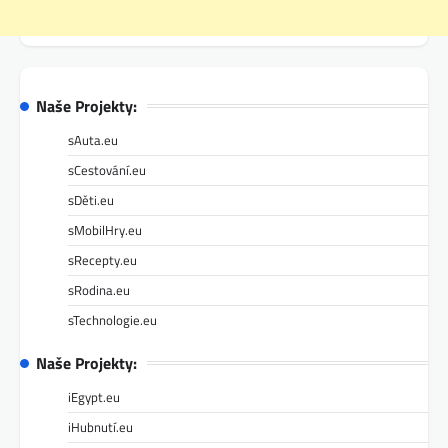
Naše Projekty:
sAuta.eu
sCestování.eu
sDěti.eu
sMobilHry.eu
sRecepty.eu
sRodina.eu
sTechnologie.eu
Naše Projekty:
iEgypt.eu
iHubnutí.eu