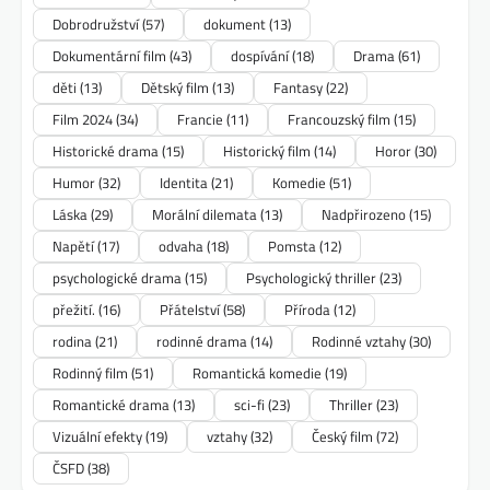
Dobrodružství
(57)
dokument
(13)
Dokumentární film
(43)
dospívání
(18)
Drama
(61)
děti
(13)
Dětský film
(13)
Fantasy
(22)
Film 2024
(34)
Francie
(11)
Francouzský film
(15)
Historické drama
(15)
Historický film
(14)
Horor
(30)
Humor
(32)
Identita
(21)
Komedie
(51)
Láska
(29)
Morální dilemata
(13)
Nadpřirozeno
(15)
Napětí
(17)
odvaha
(18)
Pomsta
(12)
psychologické drama
(15)
Psychologický thriller
(23)
přežití.
(16)
Přátelství
(58)
Příroda
(12)
rodina
(21)
rodinné drama
(14)
Rodinné vztahy
(30)
Rodinný film
(51)
Romantická komedie
(19)
Romantické drama
(13)
sci-fi
(23)
Thriller
(23)
Vizuální efekty
(19)
vztahy
(32)
Český film
(72)
ČSFD
(38)