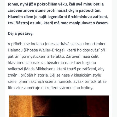
Jones, nyní již v pokročilém věku, čelí své minulosti a
zároveň znovu stane proti nacistickým padouchům.
Hlavním cílem je najít legendární Archimédovo zařízení,
tzv. Nástroj osudu, který má moc manipulovat s časem.
Děj a postavy:
V příběhu se Indiana Jones setkává se svou kmotřenkou
Helenou (Phoebe Waller-Bridge), která ho doprovází při
pátrání po mystickém artefaktu. Zároveň musí čelit
hlavnímu záporákovi, bývalému nacistovi Jürgenu
Vollerovi (Mads Mikkelsen), který touží po zařízení, aby
změnil průběh historie. Děj se nese v klasickém stylu
série, plném akčních scén a honiček, avšak tentokrát se
film více zaměřuje na reflexi stárnoucího hrdiny​.