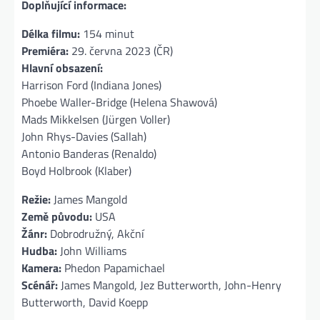
Doplňující informace:
Délka filmu:
154 minut
Premiéra:
29. června 2023 (ČR)
Hlavní obsazení:
Harrison Ford (Indiana Jones)
Phoebe Waller-Bridge (Helena Shawová)
Mads Mikkelsen (Jürgen Voller)
John Rhys-Davies (Sallah)
Antonio Banderas (Renaldo)
Boyd Holbrook (Klaber)
Režie:
James Mangold
Země původu:
USA
Žánr:
Dobrodružný, Akční
Hudba:
John Williams
Kamera:
Phedon Papamichael
Scénář:
James Mangold, Jez Butterworth, John-Henry
Butterworth, David Koepp