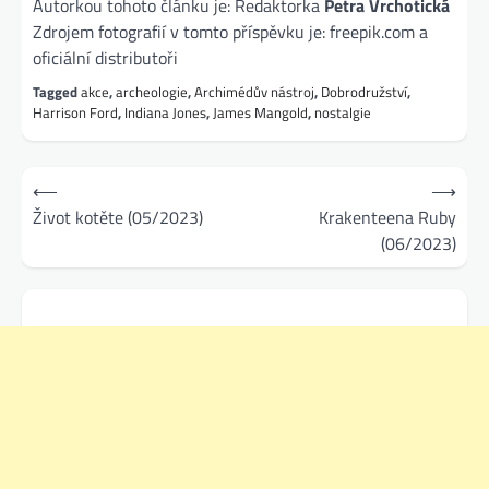
Autorkou tohoto článku je: Redaktorka
Petra Vrchotická
Zdrojem fotografií v tomto příspěvku je: freepik.com a
oficiální distributoři
Tagged
akce
,
archeologie
,
Archimédův nástroj
,
Dobrodružství
,
Harrison Ford
,
Indiana Jones
,
James Mangold
,
nostalgie
Navigace
⟵
⟶
pro
Život kotěte (05/2023)
Krakenteena Ruby
(06/2023)
příspěvek