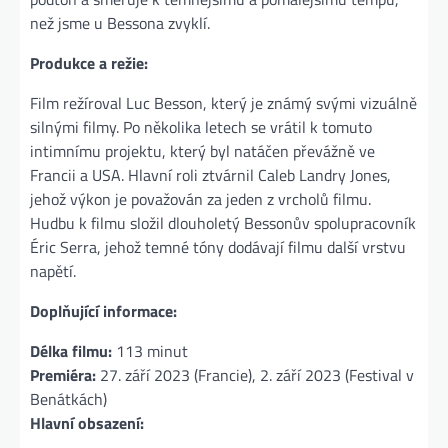
než jsme u Bessona zvyklí​.
Produkce a režie:
Film režíroval Luc Besson, který je známý svými vizuálně
silnými filmy. Po několika letech se vrátil k tomuto
intimnímu projektu, který byl natáčen převážně ve
Francii a USA. Hlavní roli ztvárnil Caleb Landry Jones,
jehož výkon je považován za jeden z vrcholů filmu​.
Hudbu k filmu složil dlouholetý Bessonův spolupracovník
Éric Serra, jehož temné tóny dodávají filmu další vrstvu
napětí.
Doplňující informace:
Délka filmu:
113 minut
Premiéra:
27. září 2023 (Francie), 2. září 2023 (Festival v
Benátkách)
Hlavní obsazení: