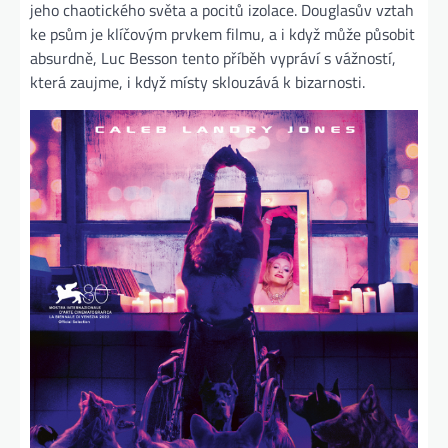
jeho chaotického světa a pocitů izolace. Douglasův vztah
ke psům je klíčovým prvkem filmu, a i když může působit
absurdně, Luc Besson tento příběh vypráví s vážností,
která zaujme, i když místy sklouzává k bizarnosti​.