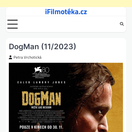
iFilmotéka.cz
Skip
to
content
DogMan (11/2023)
Petra Vrchotická