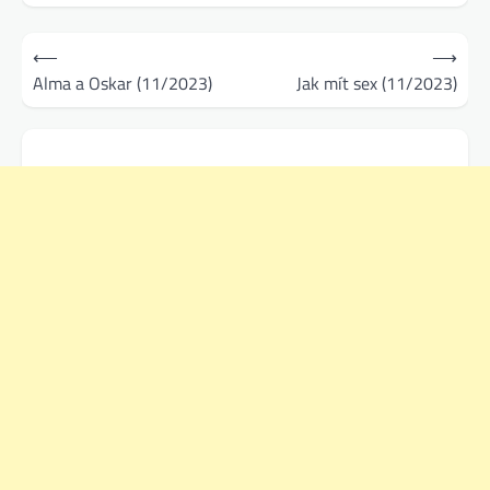
Navigace
⟵
⟶
pro
Alma a Oskar (11/2023)
Jak mít sex (11/2023)
příspěvek