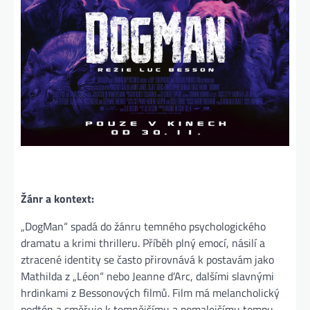
Žánr a kontext:
„DogMan“ spadá do žánru temného psychologického
dramatu a krimi thrilleru. Příběh plný emocí, násilí a
ztracené identity se často přirovnává k postavám jako
Mathilda z „Léon“ nebo Jeanne d’Arc, dalšími slavnými
hrdinkami z Bessonových filmů. Film má melancholický
podtón a směřuje k temnějšímu a pomalejšímu tempu,