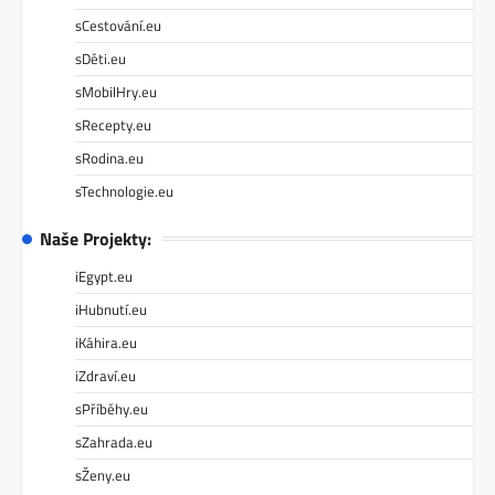
sCestování.eu
sDěti.eu
sMobilHry.eu
sRecepty.eu
sRodina.eu
sTechnologie.eu
Naše Projekty:
iEgypt.eu
iHubnutí.eu
iKáhira.eu
iZdraví.eu
sPříběhy.eu
sZahrada.eu
sŽeny.eu