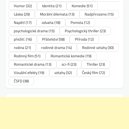
Humor
(32)
Identita
(21)
Komedie
(51)
Láska
(29)
Morální dilemata
(13)
Nadpřirozeno
(15)
Napětí
(17)
odvaha
(18)
Pomsta
(12)
psychologické drama
(15)
Psychologický thriller
(23)
přežití.
(16)
Přátelství
(58)
Příroda
(12)
rodina
(21)
rodinné drama
(14)
Rodinné vztahy
(30)
Rodinný film
(51)
Romantická komedie
(19)
Romantické drama
(13)
sci-fi
(23)
Thriller
(23)
Vizuální efekty
(19)
vztahy
(32)
Český film
(72)
ČSFD
(38)