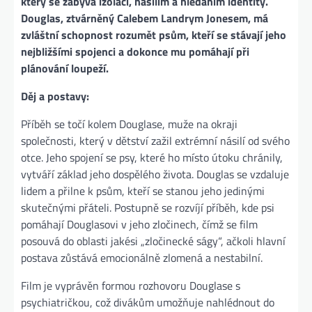
který se zabývá izolací, násilím a hledáním identity.
Douglas, ztvárněný Calebem Landrym Jonesem, má
zvláštní schopnost rozumět psům, kteří se stávají jeho
nejbližšími spojenci a dokonce mu pomáhají při
plánování loupeží.
Děj a postavy:
Příběh se točí kolem Douglase, muže na okraji
společnosti, který v dětství zažil extrémní násilí od svého
otce. Jeho spojení se psy, které ho místo útoku chránily,
vytváří základ jeho dospělého života. Douglas se vzdaluje
lidem a přilne k psům, kteří se stanou jeho jedinými
skutečnými přáteli. Postupně se rozvíjí příběh, kde psi
pomáhají Douglasovi v jeho zločinech, čímž se film
posouvá do oblasti jakési „zločinecké ságy“, ačkoli hlavní
postava zůstává emocionálně zlomená a nestabilní.
Film je vyprávěn formou rozhovoru Douglase s
psychiatričkou, což divákům umožňuje nahlédnout do