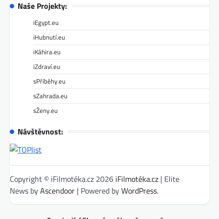
Naše Projekty:
iEgypt.eu
iHubnutí.eu
iKáhira.eu
iZdraví.eu
sPříběhy.eu
sZahrada.eu
sŽeny.eu
Návštěvnost:
Copyright © iFilmotéka.cz 2026
iFilmotéka.cz
| Elite
News by
Ascendoor
| Powered by
WordPress
.