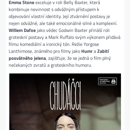
Emma Stone
exceluje v roli Belly Baxter, která
kombinuje nevinnost s odvážným přístupem k
objevování vlastní identity. Její ztvárnění postavy je
nejen odvážné, ale také emocionálně silné a komplexní.
Willem Dafoe
jako vědec Godwin Baxter přináší roli
groteskní postavy a Mark Ruffalo svým výkonem přidává
filmu komediální a ironický tón. Režie Yorgose
Lanthimose, známého pro filmy jako
Humr
a
Zabití
posvátného jelena
, zajišťuje, že se jedná o film plný
nečekaných zvratů a groteskního humoru​.