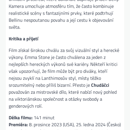
Kamera umocňuje atmosféru tím, že často kombinuje
realistické scény s fantazijními prvky, které podtrhují
Bellinu nespoutanou povahu a její cestu k objevování
světa​.
Kritika a přijetí
Film získal širokou chválu za svůj vizuální styl a herecké
výkony. Emma Stone je často chválena za jeden z
nejlepších hereckých výkonů své kariéry. Někteří kritici
však upozorňují, že film může být pro diváky, kteří
nejsou zvyklí na Lanthimosův styl, místy těžko
srozumitelný nebo příliš bizarní. Přesto je
Chudáčci
považován za mistrovské dílo, které nabízí nový pohled
na viktoriánskou společnost a otázky svobody a
genderových rolí​.
Délka filmu:
141 minut
Premiéra:
8. prosince 2023 (USA), 25. ledna 2024 (Česko)