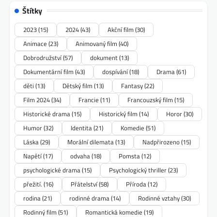
Štítky
2023
(15)
2024
(43)
Akční film
(30)
Animace
(23)
Animovaný film
(40)
Dobrodružství
(57)
dokument
(13)
Dokumentární film
(43)
dospívání
(18)
Drama
(61)
děti
(13)
Dětský film
(13)
Fantasy
(22)
Film 2024
(34)
Francie
(11)
Francouzský film
(15)
Historické drama
(15)
Historický film
(14)
Horor
(30)
Humor
(32)
Identita
(21)
Komedie
(51)
Láska
(29)
Morální dilemata
(13)
Nadpřirozeno
(15)
Napětí
(17)
odvaha
(18)
Pomsta
(12)
psychologické drama
(15)
Psychologický thriller
(23)
přežití.
(16)
Přátelství
(58)
Příroda
(12)
rodina
(21)
rodinné drama
(14)
Rodinné vztahy
(30)
Rodinný film
(51)
Romantická komedie
(19)