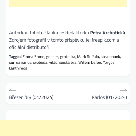
Autorkou tohoto článku je: Redaktorka
Petra Vrchotická
Zdrojem fotografií v tomto příspěvku je: freepik.com a
oficiální distributoři
Tagged
Emma Stone
,
gender
,
groteska
,
Mark Ruffalo
,
steampunk
,
surrealismus
,
svoboda
,
viktoriánská éra
,
Willem Dafoe
,
Yorgos
Lanthimos
Navigace
⟵
⟶
pro
Březen ’68 (01/2024)
Karlos (01/2024)
příspěvek