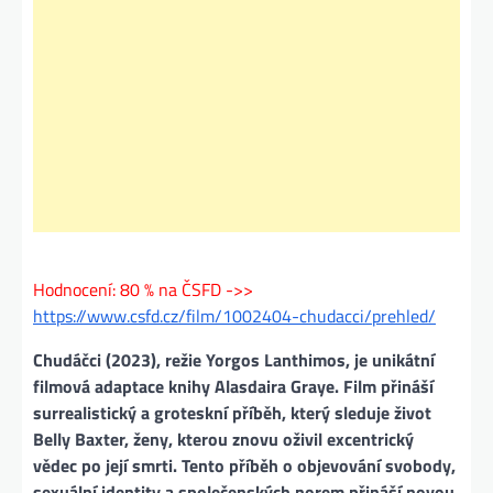
Hodnocení: 80 % na ČSFD ->>
https://www.csfd.cz/film/1002404-chudacci/prehled/
Chudáčci (2023), režie Yorgos Lanthimos, je unikátní
filmová adaptace knihy Alasdaira Graye. Film přináší
surrealistický a groteskní příběh, který sleduje život
Belly Baxter, ženy, kterou znovu oživil excentrický
vědec po její smrti. Tento příběh o objevování svobody,
sexuální identity a společenských norem přináší novou