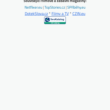
Související filmové a zábavní magazíny:
Netflixer.eu
|
TopStories.cz
|
SPříběhy.eu
DotekSlova.cz
*
Filmy a TV
*
CZIN.eu