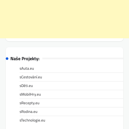
Naše Projekty:
sAuta.eu
sCestování.eu
sDěti.eu
sMobilHry.eu
sRecepty.eu
sRodina.eu
sTechnologie.eu