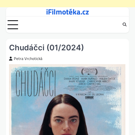
iFilmotéka.cz
Skip
to
content
Chudáčci (01/2024)
Petra Vrchotická