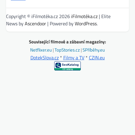
Copyright © iFilmotéka.cz 2026
iFilmotéka.cz
| Elite
News by
Ascendoor
| Powered by
WordPress
.
Související filmové a zábavní magazíny:
Netflixer.eu
|
TopStories.cz
|
SPříběhy.eu
DotekSlova.cz
*
Filmy a TV
*
CZIN.eu