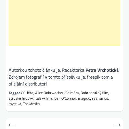
Autorkou tohoto článku je: Redaktorka
Petra Vrchotická
Zdrojem fotografií v tomto příspěvku je: freepik.com a
oficiální distributoři
Tagged
80. léta
,
Alice Rohrwacher
,
Chiméra
,
Dobrodružný film
,
etruské hrobky
,
italský film
,
Josh O'Connor
,
magický realismus
,
mystika
,
Toskánsko
Navigace
⟵
⟶