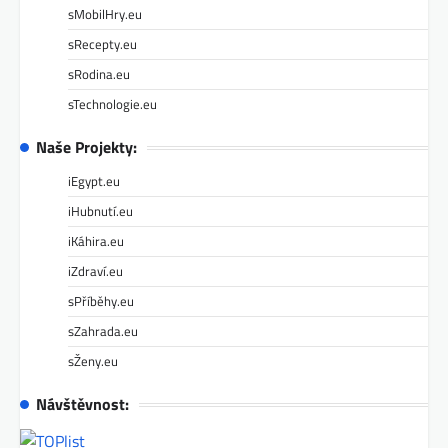
sMobilHry.eu
sRecepty.eu
sRodina.eu
sTechnologie.eu
Naše Projekty:
iEgypt.eu
iHubnutí.eu
iKáhira.eu
iZdraví.eu
sPříběhy.eu
sZahrada.eu
sŽeny.eu
Návštěvnost: