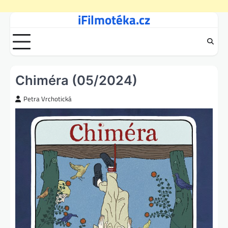
iFilmotéka.cz
Skip
to
content
Chiméra (05/2024)
Petra Vrchotická