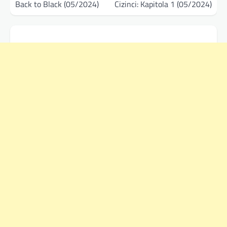
pro
Back to Black (05/2024)
Cizinci: Kapitola 1 (05/2024)
příspěvek