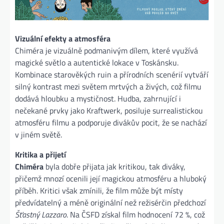
Vizuální efekty a atmosféra
Chiméra je vizuálně podmanivým dílem, které využívá
magické světlo a autentické lokace v Toskánsku.
Kombinace starověkých ruin a přírodních scenérií vytváří
silný kontrast mezi světem mrtvých a živých, což filmu
dodává hloubku a mystičnost. Hudba, zahrnující i
nečekané prvky jako Kraftwerk, posiluje surrealistickou
atmosféru filmu a podporuje divákův pocit, že se nachází
v jiném světě.
Kritika a přijetí
Chiméra
byla dobře přijata jak kritikou, tak diváky,
přičemž mnozí ocenili její magickou atmosféru a hluboký
příběh. Kritici však zmínili, že film může být místy
předvídatelný a méně originální než režisérčin předchozí
Šťastný Lazzaro
. Na ČSFD získal film hodnocení 72 %, což