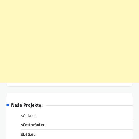
Naše Projekty:
sAuta.eu
sCestování.eu
sDěti.eu