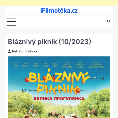
iFilmotéka.cz
Skip
to
content
Bláznivý piknik (10/2023)
Petra Vrchotická