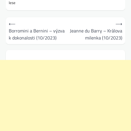
lese
Navigace
⟵
⟶
pro
Borromini a Bernini – výzva
Jeanne du Barry – Králova
k dokonalosti (10/2023)
milenka (10/2023)
příspěvek