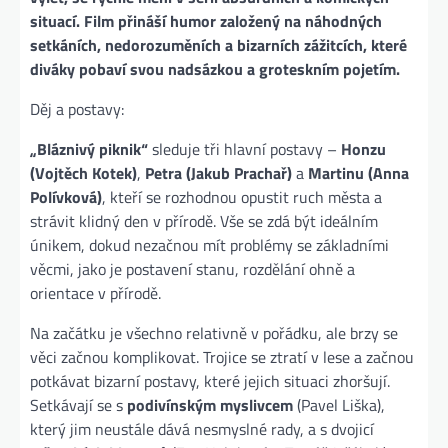
situací. Film přináší humor založený na náhodných
setkáních, nedorozuměních a bizarních zážitcích, které
diváky pobaví svou nadsázkou a groteskním pojetím.
Děj a postavy:
„Bláznivý piknik“
sleduje tři hlavní postavy –
Honzu
(Vojtěch Kotek)
,
Petra (Jakub Prachař)
a
Martinu (Anna
Polívková)
, kteří se rozhodnou opustit ruch města a
strávit klidný den v přírodě. Vše se zdá být ideálním
únikem, dokud nezačnou mít problémy se základními
věcmi, jako je postavení stanu, rozdělání ohně a
orientace v přírodě.
Na začátku je všechno relativně v pořádku, ale brzy se
věci začnou komplikovat. Trojice se ztratí v lese a začnou
potkávat bizarní postavy, které jejich situaci zhoršují.
Setkávají se s
podivínským myslivcem
(Pavel Liška),
který jim neustále dává nesmyslné rady, a s dvojicí