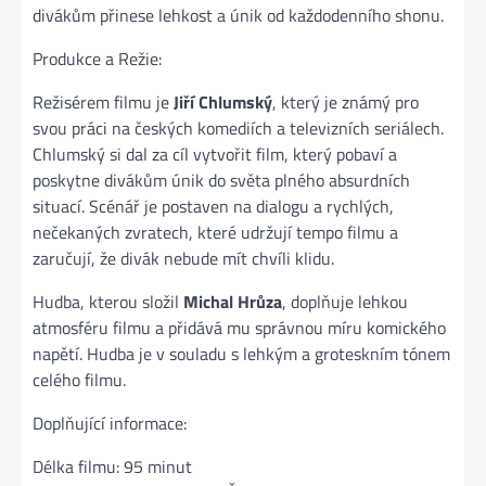
divákům přinese lehkost a únik od každodenního shonu.
Produkce a Režie:
Režisérem filmu je
Jiří Chlumský
, který je známý pro
svou práci na českých komediích a televizních seriálech.
Chlumský si dal za cíl vytvořit film, který pobaví a
poskytne divákům únik do světa plného absurdních
situací. Scénář je postaven na dialogu a rychlých,
nečekaných zvratech, které udržují tempo filmu a
zaručují, že divák nebude mít chvíli klidu.
Hudba, kterou složil
Michal Hrůza
, doplňuje lehkou
atmosféru filmu a přidává mu správnou míru komického
napětí. Hudba je v souladu s lehkým a groteskním tónem
celého filmu.
Doplňující informace:
Délka filmu: 95 minut