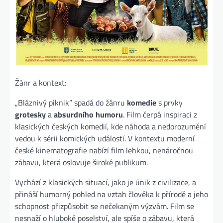
Žánr a kontext:
„Bláznivý piknik“ spadá do žánru
komedie
s prvky
grotesky
a
absurdního humoru
. Film čerpá inspiraci z
klasických českých komedií, kde náhoda a nedorozumění
vedou k sérii komických událostí. V kontextu moderní
české kinematografie nabízí film lehkou, nenáročnou
zábavu, která oslovuje široké publikum.
Vychází z klasických situací, jako je únik z civilizace, a
přináší humorný pohled na vztah člověka k přírodě a jeho
schopnost přizpůsobit se nečekaným výzvám. Film se
nesnaží o hluboké poselství, ale spíše o zábavu, která