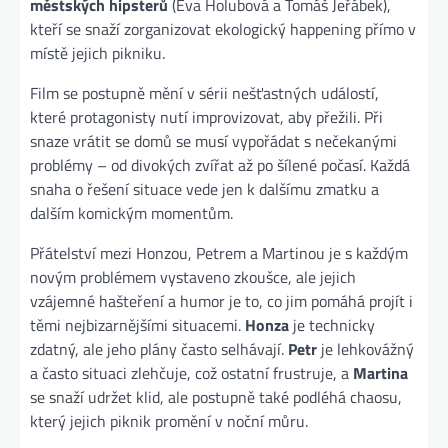
městských hipsterů
(Eva Holubová a Tomáš Jeřábek),
kteří se snaží zorganizovat ekologický happening přímo v
místě jejich pikniku.
Film se postupně mění v sérii nešťastných událostí,
které protagonisty nutí improvizovat, aby přežili. Při
snaze vrátit se domů se musí vypořádat s nečekanými
problémy – od divokých zvířat až po šílené počasí. Každá
snaha o řešení situace vede jen k dalšímu zmatku a
dalším komickým momentům.
Přátelství mezi Honzou, Petrem a Martinou je s každým
novým problémem vystaveno zkoušce, ale jejich
vzájemné hašteření a humor je to, co jim pomáhá projít i
těmi nejbizarnějšími situacemi.
Honza
je technicky
zdatný, ale jeho plány často selhávají.
Petr
je lehkovážný
a často situaci zlehčuje, což ostatní frustruje, a
Martina
se snaží udržet klid, ale postupně také podléhá chaosu,
který jejich piknik promění v noční můru.