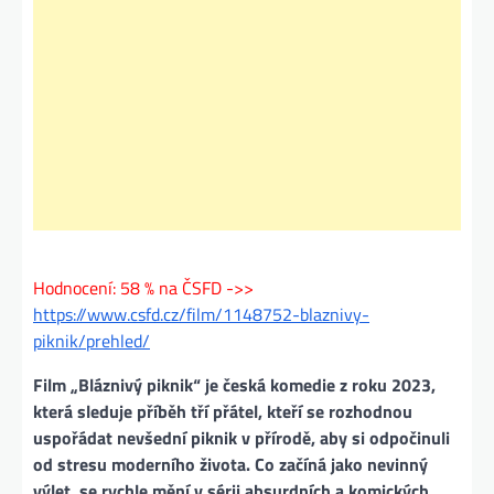
Hodnocení: 58 % na ČSFD ->>
https://www.csfd.cz/film/1148752-blaznivy-
piknik/prehled/
Film „Bláznivý piknik“ je česká komedie z roku 2023,
která sleduje příběh tří přátel, kteří se rozhodnou
uspořádat nevšední piknik v přírodě, aby si odpočinuli
od stresu moderního života. Co začíná jako nevinný
výlet, se rychle mění v sérii absurdních a komických