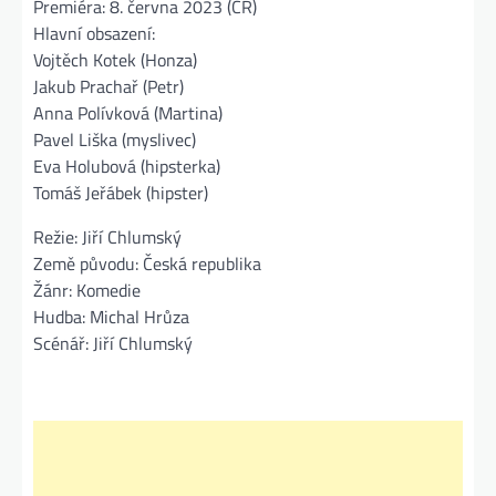
Premiéra: 8. června 2023 (ČR)
Hlavní obsazení:
Vojtěch Kotek (Honza)
Jakub Prachař (Petr)
Anna Polívková (Martina)
Pavel Liška (myslivec)
Eva Holubová (hipsterka)
Tomáš Jeřábek (hipster)
Režie: Jiří Chlumský
Země původu: Česká republika
Žánr: Komedie
Hudba: Michal Hrůza
Scénář: Jiří Chlumský