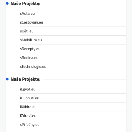
Naše Projekty:
sAuta.eu
sCestování.eu
sDěti.eu
sMobilHry.eu
sRecepty.eu
sRodina.eu
sTechnologie.eu
Naše Projekty:
iEgypt.eu
iHubnutí.eu
iKáhira.eu
iZdraví.eu
sPříběhy.eu