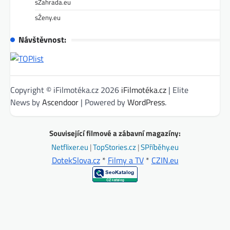
sZahrada.eu
sŽeny.eu
Návštěvnost:
Copyright © iFilmotéka.cz 2026
iFilmotéka.cz
| Elite
News by
Ascendoor
| Powered by
WordPress
.
Související filmové a zábavní magazíny:
Netflixer.eu
|
TopStories.cz
|
SPříběhy.eu
DotekSlova.cz
*
Filmy a TV
*
CZIN.eu