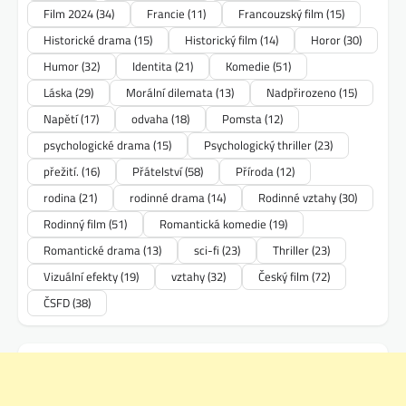
Film 2024
(34)
Francie
(11)
Francouzský film
(15)
Historické drama
(15)
Historický film
(14)
Horor
(30)
Humor
(32)
Identita
(21)
Komedie
(51)
Láska
(29)
Morální dilemata
(13)
Nadpřirozeno
(15)
Napětí
(17)
odvaha
(18)
Pomsta
(12)
psychologické drama
(15)
Psychologický thriller
(23)
přežití.
(16)
Přátelství
(58)
Příroda
(12)
rodina
(21)
rodinné drama
(14)
Rodinné vztahy
(30)
Rodinný film
(51)
Romantická komedie
(19)
Romantické drama
(13)
sci-fi
(23)
Thriller
(23)
Vizuální efekty
(19)
vztahy
(32)
Český film
(72)
ČSFD
(38)