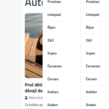
Autor:
Petra Vrch
Prosinec
Prosinec
Listopad
Listopad
Říjen
Říjen
Září
Září
Srpen
Srpen
Červenec
Červenec
Červen
Červen
Proč děti milují pohádky a co jim filmové 
dávají do života
Květen
Květen
Petra Vrchotická
Za každou pohádkou se skrývá víc než jen zábava. Filmové 
Duben
Duben