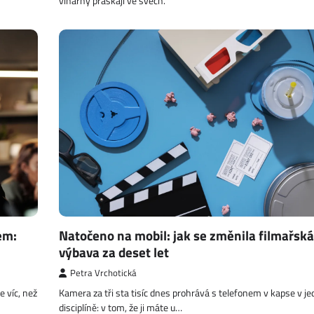
vinárny praskají ve švech.
em:
Natočeno na mobil: jak se změnila filmařská
výbava za deset let
Petra Vrchotická
 víc, než
Kamera za tři sta tisíc dnes prohrává s telefonem v kapse v j
disciplíně: v tom, že ji máte u…