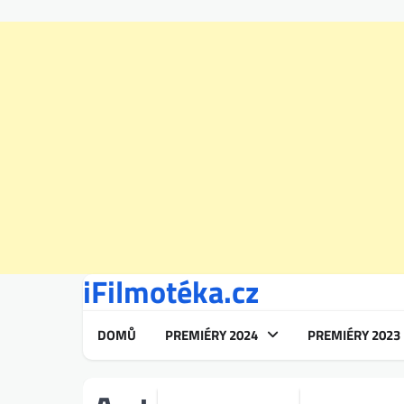
iFilmotéka.cz
Skip
to
content
DOMŮ
PREMIÉRY 2024
PREMIÉRY 2023