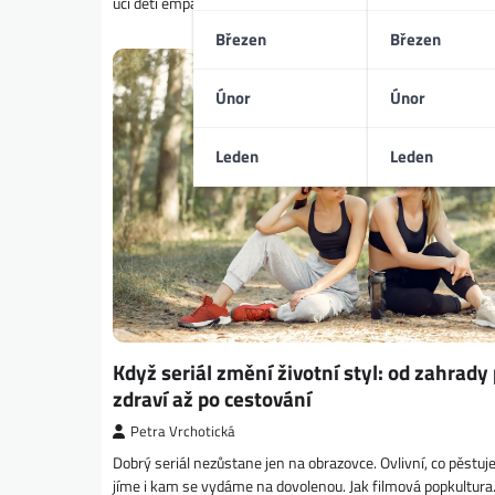
učí děti empatii, odvaze i tomu, že po každé…
Březen
Březen
Únor
Únor
Leden
Leden
Když seriál změní životní styl: od zahrady
zdraví až po cestování
Petra Vrchotická
Dobrý seriál nezůstane jen na obrazovce. Ovlivní, co pěstuj
jíme i kam se vydáme na dovolenou. Jak filmová popkultur