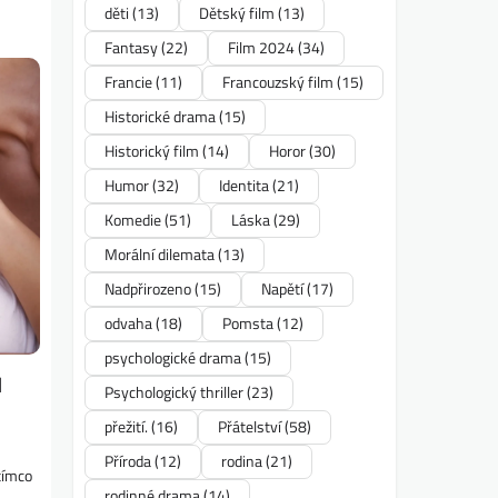
děti
(13)
Dětský film
(13)
Fantasy
(22)
Film 2024
(34)
Francie
(11)
Francouzský film
(15)
Historické drama
(15)
Historický film
(14)
Horor
(30)
Humor
(32)
Identita
(21)
Komedie
(51)
Láska
(29)
Morální dilemata
(13)
Nadpřirozeno
(15)
Napětí
(17)
odvaha
(18)
Pomsta
(12)
psychologické drama
(15)
l
Psychologický thriller
(23)
přežití.
(16)
Přátelství
(58)
Příroda
(12)
rodina
(21)
atímco
rodinné drama
(14)