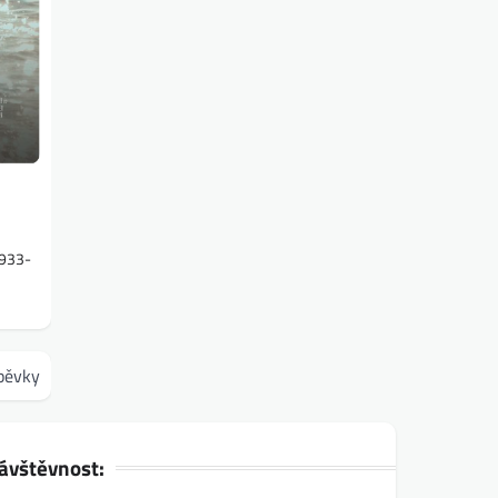
5933-
spěvky
ávštěvnost: