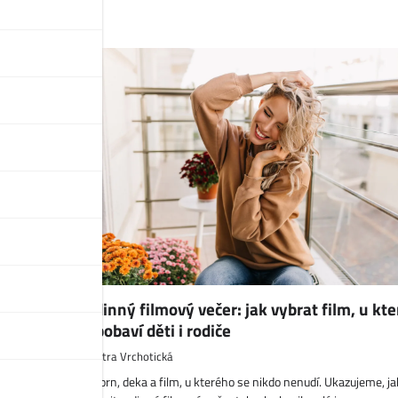
otická
příběhy
Rodinný filmový večer: jak vybrat film, u kt
se pobaví děti i rodiče
Petra Vrchotická
příběhy
Popcorn, deka a film, u kterého se nikdo nenudí. Ukazujeme, ja