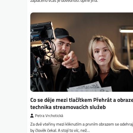
zaplaceno včas je dovednost úplně jiná.
Co se děje mezi tlačítkem Přehrát a obraz
technika streamovacích služeb
Petra Vrchotická
Za dvě vteřiny mezi kliknutím a prvním obrazem se odehraje
by člověk čekal. A stojí to víc, než…