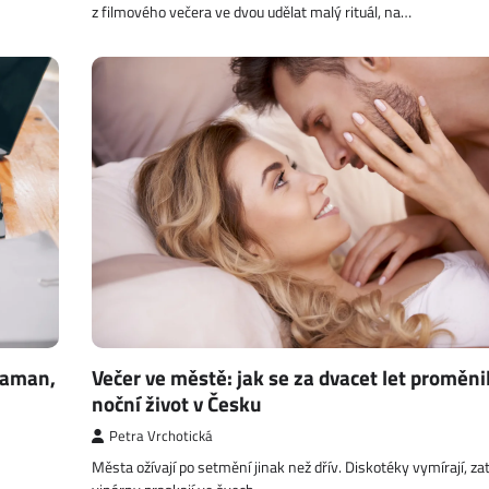
z filmového večera ve dvou udělat malý rituál, na…
raman,
Večer ve městě: jak se za dvacet let proměni
noční život v Česku
Petra Vrchotická
Města ožívají po setmění jinak než dřív. Diskotéky vymírají, z