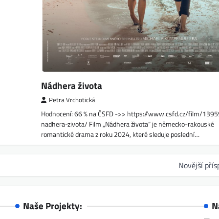
Nádhera života
Petra Vrchotická
Hodnocení: 66 % na ČSFD ->> https://www.csfd.cz/film/139
nadhera-zivota/ Film „Nádhera života“ je německo-rakouské
romantické drama z roku 2024, které sleduje poslední…
Novější pří
Naše Projekty:
N