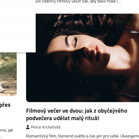
sestavit rodinný filmový večer tak, aby bavil malé i…
 přes
Filmový večer ve dvou: jak z obyčejného
podvečera udělat malý rituál
Petra Vrchotická
eme, jak
Romantický film, tlumené světlo a čas jen pro sebe. Ukazujeme
a…