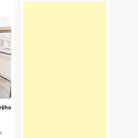
erého
k