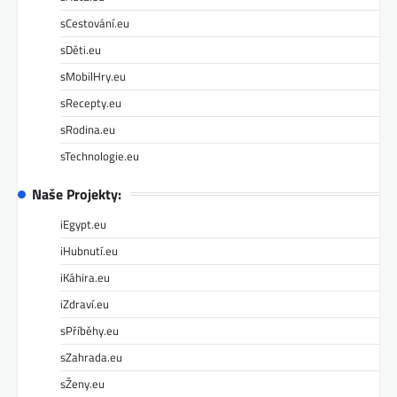
sCestování.eu
sDěti.eu
sMobilHry.eu
sRecepty.eu
sRodina.eu
sTechnologie.eu
Naše Projekty:
iEgypt.eu
iHubnutí.eu
iKáhira.eu
iZdraví.eu
sPříběhy.eu
sZahrada.eu
sŽeny.eu