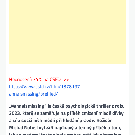
Hodnocení: 74 % na ČSFD ->>
https://www.csfd.cz/film/1378197-
annaismissing/prehled/
„#annaismissing“ je český psychologický thriller z roku
2023, který se zaměřuje na příběh zmizení mladé dívky
a sílu sociálních médií při hledání pravdy. Režisér
Michal Nohejl vytváří napínavý a temný příběh o tom,
jak se moderní technologie mohou stát jak nástrojem