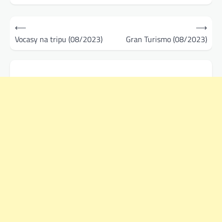
Navigace
⟵
⟶
pro
Vocasy na tripu (08/2023)
Gran Turismo (08/2023)
příspěvek