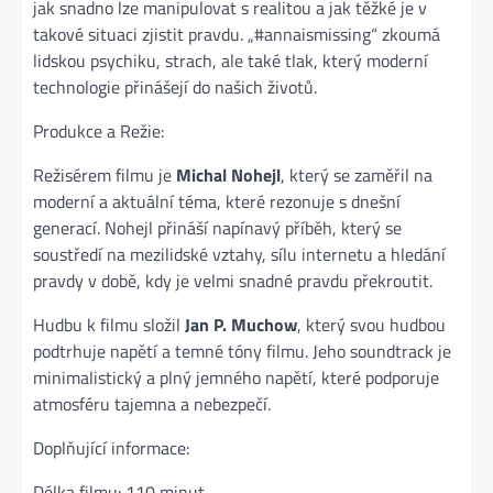
jak snadno lze manipulovat s realitou a jak těžké je v
takové situaci zjistit pravdu. „#annaismissing“ zkoumá
lidskou psychiku, strach, ale také tlak, který moderní
technologie přinášejí do našich životů.
Produkce a Režie:
Režisérem filmu je
Michal Nohejl
, který se zaměřil na
moderní a aktuální téma, které rezonuje s dnešní
generací. Nohejl přináší napínavý příběh, který se
soustředí na mezilidské vztahy, sílu internetu a hledání
pravdy v době, kdy je velmi snadné pravdu překroutit.
Hudbu k filmu složil
Jan P. Muchow
, který svou hudbou
podtrhuje napětí a temné tóny filmu. Jeho soundtrack je
minimalistický a plný jemného napětí, které podporuje
atmosféru tajemna a nebezpečí.
Doplňující informace:
Délka filmu: 110 minut