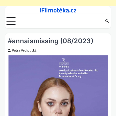
iFilmotéka.cz
Skip
to
content
#annaismissing (08/2023)
Petra Vrchotická