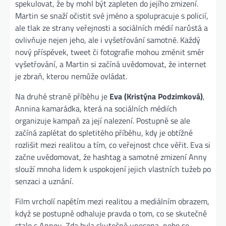
spekulovat, že by mohl být zapleten do jejího zmizení.
Martin se snaží očistit své jméno a spolupracuje s policií,
ale tlak ze strany veřejnosti a sociálních médií narůstá a
ovlivňuje nejen jeho, ale i vyšetřování samotné. Každý
nový příspěvek, tweet či fotografie mohou změnit směr
vyšetřování, a Martin si začíná uvědomovat, že internet
je zbraň, kterou nemůže ovládat.
Na druhé straně příběhu je
Eva (Kristýna Podzimková)
,
Annina kamarádka, která na sociálních médiích
organizuje kampaň za její nalezení. Postupně se ale
začíná zaplétat do spletitého příběhu, kdy je obtížné
rozlišit mezi realitou a tím, co veřejnost chce věřit. Eva si
začne uvědomovat, že hashtag a samotné zmizení Anny
slouží mnoha lidem k uspokojení jejich vlastních tužeb po
senzaci a uznání.
Film vrcholí napětím mezi realitou a mediálním obrazem,
když se postupně odhaluje pravda o tom, co se skutečně
stalo s Annou. Zda byla skutečně unesena, nebo se