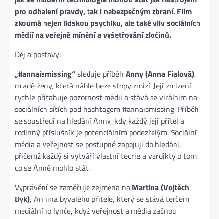
pro odhalení pravdy, tak i nebezpečným zbraní. Film
zkoumá nejen lidskou psychiku, ale také vliv sociálních
médií na veřejné mínění a vyšetřování zločinů.
Děj a postavy:
„#annaismissing“
sleduje příběh
Anny (Anna Fialová)
,
mladé ženy, která náhle beze stopy zmizí. Její zmizení
rychle přitahuje pozornost médií a stává se virálním na
sociálních sítích pod hashtagem #annaismissing. Příběh
se soustředí na hledání Anny, kdy každý její přítel a
rodinný příslušník je potenciálním podezřelým. Sociální
média a veřejnost se postupně zapojují do hledání,
přičemž každý si vytváří vlastní teorie a verdikty o tom,
co se Anně mohlo stát.
Vyprávění se zaměřuje zejména na
Martina (Vojtěch
Dyk)
, Annina bývalého přítele, který se stává terčem
mediálního lynče, když veřejnost a média začnou