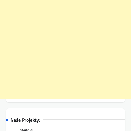
Naše Projekty:
sAuta.eu