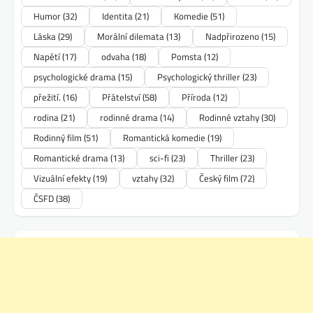
Humor
(32)
Identita
(21)
Komedie
(51)
Láska
(29)
Morální dilemata
(13)
Nadpřirozeno
(15)
Napětí
(17)
odvaha
(18)
Pomsta
(12)
psychologické drama
(15)
Psychologický thriller
(23)
přežití.
(16)
Přátelství
(58)
Příroda
(12)
rodina
(21)
rodinné drama
(14)
Rodinné vztahy
(30)
Rodinný film
(51)
Romantická komedie
(19)
Romantické drama
(13)
sci-fi
(23)
Thriller
(23)
Vizuální efekty
(19)
vztahy
(32)
Český film
(72)
ČSFD
(38)