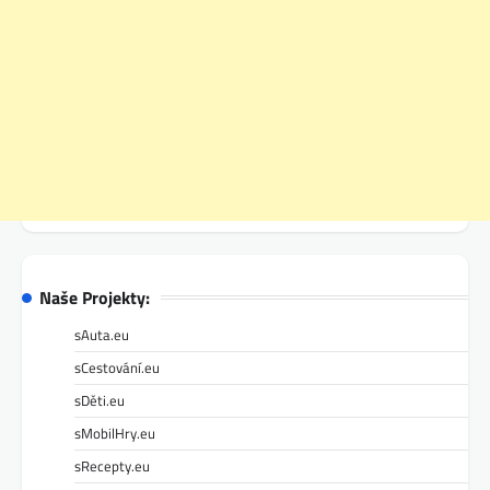
Naše Projekty:
sAuta.eu
sCestování.eu
sDěti.eu
sMobilHry.eu
sRecepty.eu