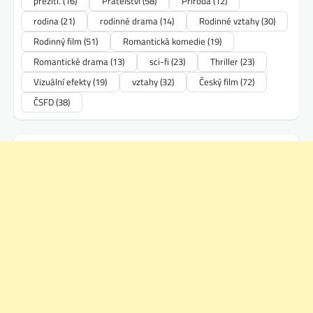
přežití.
(16)
Přátelství
(58)
Příroda
(12)
rodina
(21)
rodinné drama
(14)
Rodinné vztahy
(30)
Rodinný film
(51)
Romantická komedie
(19)
Romantické drama
(13)
sci-fi
(23)
Thriller
(23)
Vizuální efekty
(19)
vztahy
(32)
Český film
(72)
ČSFD
(38)