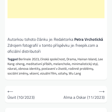
Autorkou tohoto článku je: Redaktorka
Petra Vrchotická
Zdrojem fotografií v tomto příspěvku je: freepik.com a
oficiální distributoři
Tagged
Berlinale 2023
,
čínská společnost
,
Drama
,
Hainan Island
,
Lee
Kang-sheng
,
meditativní příběh
,
melancholie
,
minimalistický styl
,
návrat
,
obnova identity
,
postavení v životě
,
rodinné problémy
,
sociální změny
,
vězení
,
vizuální film
,
vztahy
,
Wu Lang
Navigace
⟵
⟶
pro
Úsvit (10/2023)
Alma a Oskar (11/2023)
příspěvek