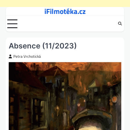
iFilmotéka.cz
Skip
to
content
Absence (11/2023)
Petra Vrchotická