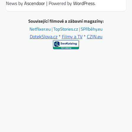
News by
Ascendoor
| Powered by
WordPress
.
Související filmové a zábavní magazíny:
Netflixer.eu
|
TopStories.cz
|
SPříběhy.eu
DotekSlova.cz
*
Filmy a TV
*
CZIN.eu