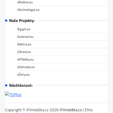
sRodina.eu
sTechnologie.eu
Naše Projekty:
iEgypt.eu
iHubnutí.eu
iKáhira.eu
iZdraví.eu
sPříběhy.eu
sZahrada.eu
sŽeny.eu
Návštěvnost:
Copyright © iFilmotéka.cz 2026
iFilmotéka.cz
| Elite