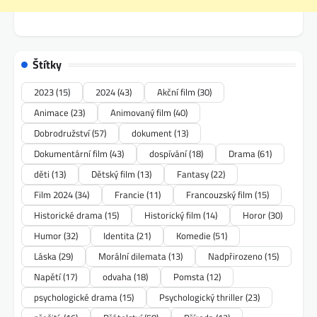
Štítky
2023
(15)
2024
(43)
Akční film
(30)
Animace
(23)
Animovaný film
(40)
Dobrodružství
(57)
dokument
(13)
Dokumentární film
(43)
dospívání
(18)
Drama
(61)
děti
(13)
Dětský film
(13)
Fantasy
(22)
Film 2024
(34)
Francie
(11)
Francouzský film
(15)
Historické drama
(15)
Historický film
(14)
Horor
(30)
Humor
(32)
Identita
(21)
Komedie
(51)
Láska
(29)
Morální dilemata
(13)
Nadpřirozeno
(15)
Napětí
(17)
odvaha
(18)
Pomsta
(12)
psychologické drama
(15)
Psychologický thriller
(23)